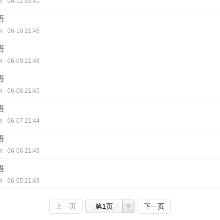
m
06-12 03:41
语
m
06-10 21:48
语
m
06-09 21:48
语
m
06-08 21:45
语
m
06-07 21:44
语
m
06-06 21:43
语
m
06-05 21:43
上一页
第1页
下一页